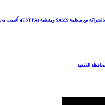
 توعوية بعنوان “التهاب الكبد الوبائي”
حافظة اللاذقية