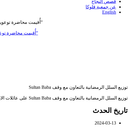
قصص النجاح
عن جمعية فلوكا
English
ضمن إطار التعاون بين جمعية فلوكا ومركز رعاية المرأة، وبالشراكة مع منظمة SAMS ومنظمة (UNFPA)، أُقيمت محاضرة توعوية بعنوان “التهاب الكبد الوبائي”
توزيع السلل الرمضانية بالتعاون مع وقف Sultan Baba
توزيع السلل الرمضانية بالتعاون مع وقف Sultan Baba على عائلات الايتام ومرضى الضمور ومرضى السرطان ومرضى الكلى المسجلين لدينا، حيث تم توزيع حوالي 1200 سلة اغاثية.
تاريخ الحدث
2024-03-13