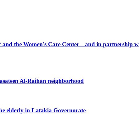
arity and the Women's Care Center—and in partnershi
 Basateen Al-Raihan neighborhood
the elderly in Latakia Governorate