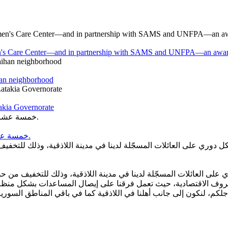
en's Care Center—and in partnership with SAMS and UNFPA—an awareness
han neighborhood
takia Governorate
خمسة عشر عامًا من العطاء… وخمسة عشر عامًا من الحلم الذي أصبح واقعًا.
 دوري على العائلات المسجّلة لدينا في مدينة اللاذقية، وذلك للتخفيف 
على العائلات المسجّلة لدينا في مدينة اللاذقية، وذلك للتخفيف من حدة
قها الظروف الاقتصادية، حيث تعمل فرقنا على إيصال المساعدات بشكل 
جلكم، لنكون إلى جانب أهلنا في اللاذقية كما في باقي المناطق السوري