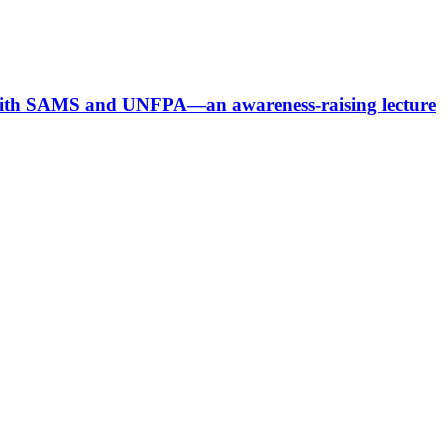
p with SAMS and UNFPA—an awareness-raising lecture