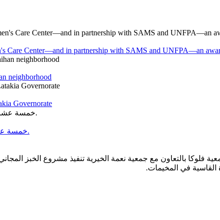
en's Care Center—and in partnership with SAMS and UNFPA—an awareness
han neighborhood
takia Governorate
خمسة عشر عامًا من العطاء… وخمسة عشر عامًا من الحلم الذي أصبح واقعًا.
عية فلوكا بالتعاون مع جمعية نعمة الخيرية تنفيذ مشروع الخبز المج
ة القاسية في المخيمات