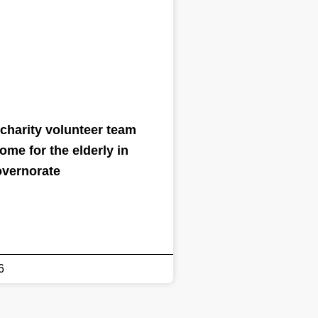
charity volunteer team
home for the elderly in
overnorate
6