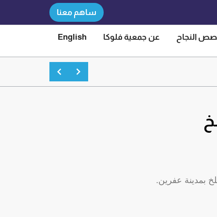
ساهم معنا
ص النجاح
عن جمعية فلوكا
English
من إطار التعاون بين جمعية فلوكا ومركز رعاية المرأة، وبالشراكة مع منظمة SAMS ومنظمة (UNFPA)، أُقيمت محاضرة توعوية بعنوان “التهاب
خ
لخ بمدينة عفرين.