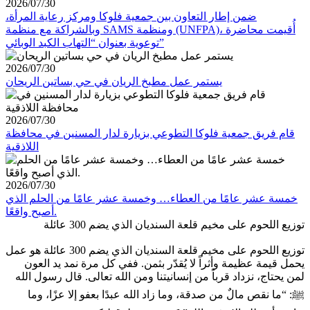
2026/07/30
ضمن إطار التعاون بين جمعية فلوكا ومركز رعاية المرأة،
وبالشراكة مع منظمة SAMS ومنظمة (UNFPA)، أُقيمت محاضرة
توعوية بعنوان “التهاب الكبد الوبائي”
2026/07/30
يستمر عمل مطبخ الريان في حي بساتين الريحان
2026/07/30
قام فريق جمعية فلوكا التطوعي بزيارة لدار المسنين في محافظة
اللاذقية
2026/07/30
خمسة عشر عامًا من العطاء… وخمسة عشر عامًا من الحلم الذي
أصبح واقعًا.
توزيع اللحوم على مخيم قلعة السنديان الذي يضم 300 عائلة
توزيع اللحوم على مخيم قلعة السنديان الذي يضم 300 عائلة هو عمل
يحمل قيمة عظيمة وأثراً لا يُقدّر بثمن. ففي كل مرة نمد يد العون
لمن يحتاج، نزداد قرباً من إنسانيتنا ومن الله تعالى. قال رسول الله
ﷺ: “ما نقص مالٌ من صدقة، وما زاد الله عبدًا بعفو إلا عزًا، وما