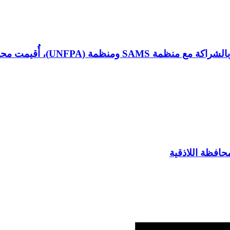
 توعوية بعنوان “التهاب الكبد الوبائي”
حافظة اللاذقية