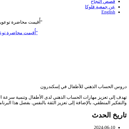
قصص النجاح
عن جمعية فلوكا
English
ضمن إطار التعاون بين جمعية فلوكا ومركز رعاية المرأة، وبالشراكة مع منظمة SAMS ومنظمة (UNFPA)، أُقيمت محاضرة توعوية بعنوان “التهاب الكبد الوبائي”
دروس الحساب الذهني للأطفال في إسكندرون
تهدف إلى تعزيز مهارات الحساب الذهني لدى الأطفال وتنمية سرعة البد
والتفكير المنطقي، بالإضافة إلى تعزيز الثقة بالنفس. بفضل هذا البرنا
تاريخ الحدث
2024-06-10