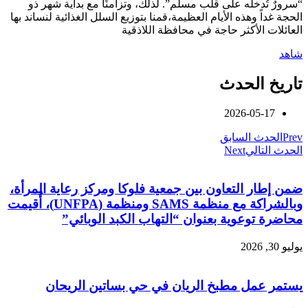
“سرورٌ تُدخله على قلب مسلم”. لذلك، وتزامنًا مع بداية شهر ذو
الحجة غداً وهذه الأيام العظيمة،قمنا بتوزيع السلل الغذائية لنساند بها
العائلات الأكثر حاجة في محافظة اللاذقية
شاهد
تاريخ الحدث
2026-05-17
Prev
الحدث السابق
الحدث التالي
Next
ضمن إطار التعاون بين جمعية فلوكا ومركز رعاية المرأة،
وبالشراكة مع منظمة SAMS ومنظمة (UNFPA)، أُقيمت
محاضرة توعوية بعنوان “التهاب الكبد الوبائي”
يوليو 30, 2026
يستمر عمل مطبخ الريان في حي بساتين الريحان