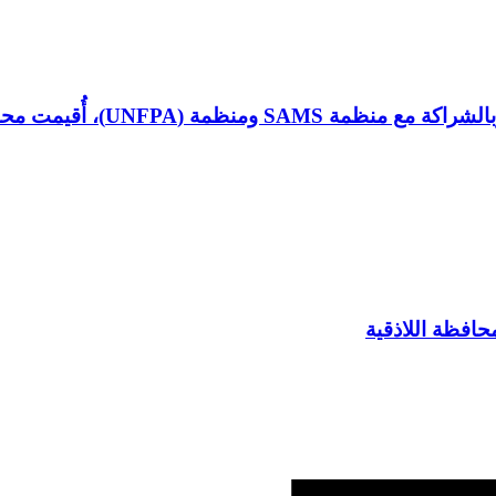
 توعوية بعنوان “التهاب الكبد الوبائي”
حافظة اللاذقية