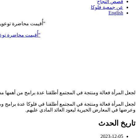
قصص النجاح
عن جمعية فلوكا
English
ضمن إطار التعاون بين جمعية فلوكا ومركز رعاية المرأة، وبالشراكة مع منظمة SAMS ومنظمة (UNFPA)، أُقيمت محاضرة توعوية بعنوان “التهاب الكبد الوبائي”
لجعل المرأة فعالة ومنتجة في المجتمع أطلقنا عدة برامج من أهمها 
لجعل المرأة فعالة ومنتجة في المجتمع أطلقنا في فلوكا عدة برامج و
وعرضها في المعارض الخيرية ليعود العائد المادي عليهم.
تاريخ الحدث
2023-12-05