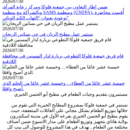
2026/07/30
ضمن إطار التعاون بين جمعية فلوكا ومركز رعاية المرأة،
وبالشراكة مع منظمة SAMS ومنظمة (UNFPA)، أُقيمت محاضرة
توعوية بعنوان “التهاب الكبد الوبائي”
2026/07/30
يستمر عمل مطبخ الريان في حي بساتين الريحان
2026/07/30
قام فريق جمعية فلوكا التطوعي بزيارة لدار المسنين في محافظة
اللاذقية
2026/07/30
خمسة عشر عامًا من العطاء… وخمسة عشر عامًا من الحلم الذي
أصبح واقعًا.
مستمرون بتقديم وجبات الطعام في مطبخ أبو الحسن الخيري
نستمر في جمعية فلوكا بمشروع المطابخ الخيرية التي نقوم من
خلالها بتوزيع الطعام بشكل مجاني على العائلات المتعففة، حيث
يقوم مطبخ أبو الحسن الخيري بفرعه الأول في مدينة اسكندرون
بولاية هاتاي بتجهيز وتوزيع الطعام على مدار الاسبوع ضمن أصناف
مختلفة من الطعام , نهدف في هذا المشروع للوصول الى بيتِ كل