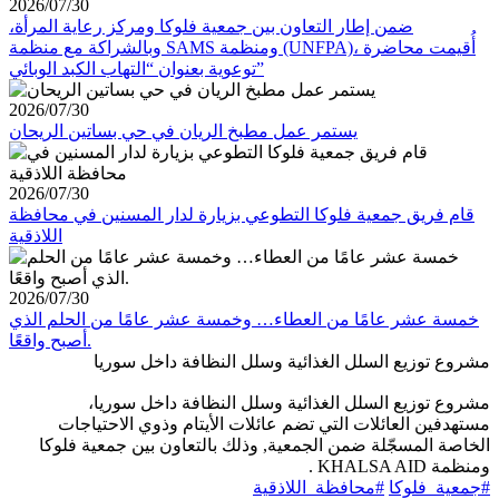
2026/07/30
ضمن إطار التعاون بين جمعية فلوكا ومركز رعاية المرأة،
وبالشراكة مع منظمة SAMS ومنظمة (UNFPA)، أُقيمت محاضرة
توعوية بعنوان “التهاب الكبد الوبائي”
2026/07/30
يستمر عمل مطبخ الريان في حي بساتين الريحان
2026/07/30
قام فريق جمعية فلوكا التطوعي بزيارة لدار المسنين في محافظة
اللاذقية
2026/07/30
خمسة عشر عامًا من العطاء… وخمسة عشر عامًا من الحلم الذي
أصبح واقعًا.
مشروع توزيع السلل الغذائية وسلل النظافة داخل سوريا
مشروع توزيع السلل الغذائية وسلل النظافة داخل سوريا،
مستهدفين العائلات التي تضم عائلات الأيتام وذوي الاحتياجات
الخاصة المسجّلة ضمن الجمعية, وذلك بالتعاون بين جمعية فلوكا
ومنظمة KHALSA AID .
#جمعية_فلوكا
#محافظة_اللاذقية