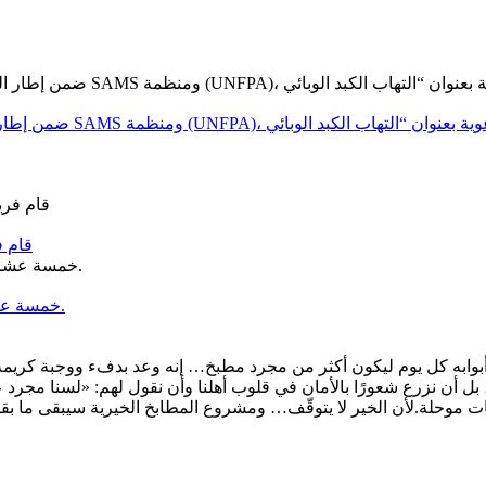
قام ف
خمسة عشر عامًا من العطاء… وخمسة عشر عامًا من الحلم الذي أصبح واقعًا.
ن تضيق الحياة في خيام الشمال السوري، يفتح مطبخ أبو الحسن 2 أبوابه كل يوم ليكون أكثر من مجرد م
بل أن نزرع شعورًا بالأمان في قلوب أهلنا وأن نقول لهم: «لسنا مجرد ع
ت موحلة.لأن الخير لا يتوقّف… ومشروع المطابخ الخيرية سيبقى ما بقي