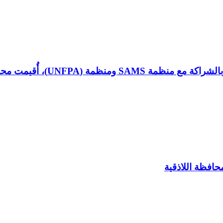
 توعوية بعنوان “التهاب الكبد الوبائي”
حافظة اللاذقية