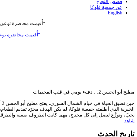
قصص النجاح
عن جمعية فلوكا
English
ضمن إطار التعاون بين جمعية فلوكا ومركز رعاية المرأة، وبالشراكة مع منظمة SAMS ومنظمة (UNFPA)، أُقيمت محاضرة توعوية بعنوان “التهاب الكبد الوبائي”
مطبخ أبو الحسن 2… دفء يومي في قلب المخيمات
حي
الخيرية الذي أطلقته جمعية فلوكا، لم يكن الهدف مجرّد تقديم الطعام، 
بحبّ، وتوزَّع لتصل إلى كل محتاج، مهما كانت الظروف صعبة والطرقا
شاهد
تاريخ الحدث