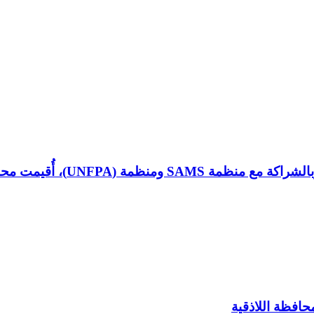
 توعوية بعنوان “التهاب الكبد الوبائي”
حافظة اللاذقية