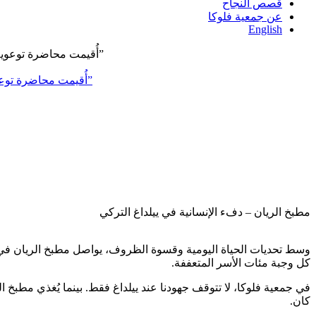
قصص النجاح
عن جمعية فلوكا
English
ضمن إطار التعاون بين جمعية فلوكا ومركز رعاية المرأة، وبالشراكة مع منظمة SAMS ومنظمة (UNFPA)، أُقيمت محاضرة توعوية بعنوان “التهاب الكبد الوبائي”
مطبخ الريان – دفء الإنسانية في ييلداغ التركي
وسط تحديات الحياة اليومية وقسوة الظروف، يواصل مطبخ الريان في ف
كل وجبة مئات الأسر المتعففة.
في جمعية فلوكا، لا تتوقف جهودنا عند ييلداغ فقط. بينما يُغذي مطبخ 
كان.