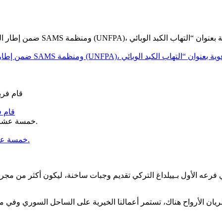
قام ف
خمسة عشر عامًا من العطاء… وخمسة عشر عامًا من الحلم الذي أصبح واقعًا.
رعه الأول بـييلداغ التركي تقديم وجبات ساخنة، ليكون أكثر من مجرد
الريان الأرواح هناك، تستمر أعمالنا الخيرية على الساحل السوري وفي م