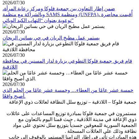
2026/07/30
ضمن إطار التعاون بين جمعية فلوكا ومركز رعاية المرأة،
وبالشراكة مع منظمة SAMS ومنظمة (UNFPA)، أُقيمت محاضرة
توعوية بعنوان “التهاب الكبد الوبائي”
2026/07/30
يستمر عمل مطبخ الريان في حي بساتين الريحان
2026/07/30
قام فريق جمعية فلوكا التطوعي بزيارة لدار المسنين في محافظة
اللاذقية
2026/07/30
خمسة عشر عامًا من العطاء… وخمسة عشر عامًا من الحلم الذي
أصبح واقعًا.
جمعية فلوكا – اللاذقية – توزيع سلل النظافة لعائلات ذوي الإعاقة
مستمرون في جمعية فلوكا بمبادرة توزيع المساعدات على عائلات
ذوي الإعاقة في مدينة اللاذقية , حيث قمنا اليوم بالتعاون مع
الجمعية السورية للمعوقين جسدياً بتوزيع سلل تحتوي على مواد
نظافة وذلك على العائلات المسجلة .
هذه المبادرات تأتي في إطار التزامنا المستمر بالوقوف إلى جانب