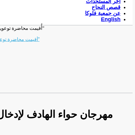
آخر المستجدات
قصص النجاح
عن جمعية فلوكا
English
ضمن إطار التعاون بين جمعية فلوكا ومركز رعاية المرأة، وبالشراكة مع منظمة SAMS ومنظمة (UNFPA)، أُقيمت محاضرة توعوية بعنوان “التهاب الكبد الوبائي”
مهرجان حواء الهادف لإدخال 